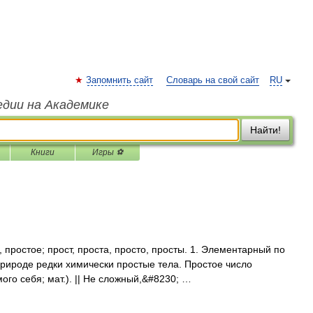
Запомнить сайт
Словарь на свой сайт
RU
едии на Академике
Найти!
Книги
Игры ⚽
простое; прост, проста, просто, просты. 1. Элементарный по
природе редки химически простые тела. Простое число
ого себя; мат.). || Не сложный,&#8230; …