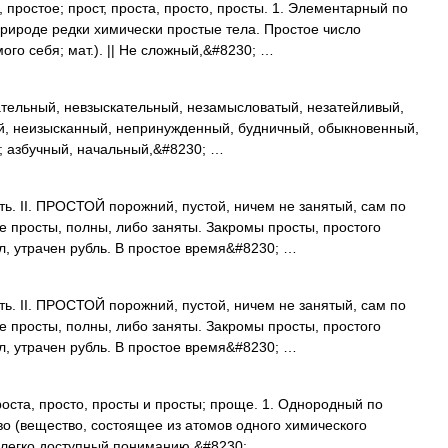
простое; прост, проста, просто, просты. 1. Элементарный по
природе редки химически простые тела. Простое число
ого себя; мат.). || Не сложный,&#8230; …
тельный, невзыскательный, незамысловатый, незатейливый,
й, неизысканный, непринужденный, будничный, обыкновенный,
); азбучный, начальный,&#8230; …
. II. ПРОСТОЙ порожний, пустой, ничем не занятый, сам по
е просты, полны, либо заняты. Закромы просты, простого
л, утрачен рубль. В простое время&#8230; …
. II. ПРОСТОЙ порожний, пустой, ничем не занятый, сам по
е просты, полны, либо заняты. Закромы просты, простого
л, утрачен рубль. В простое время&#8230; …
оста, просто, просты и просты; проще. 1. Однородный по
во (вещество, состоящее из атомов одного химического
, легко доступный пониманию,&#8230; …