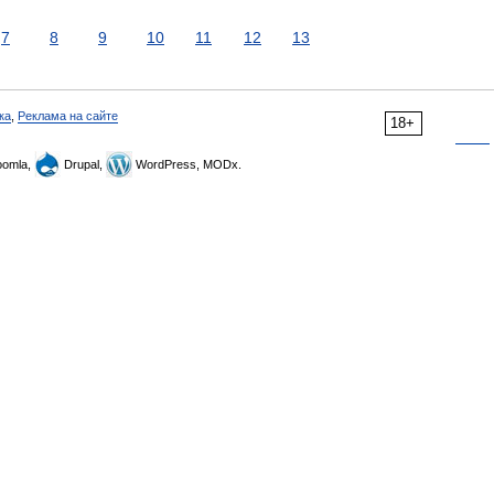
7
8
9
10
11
12
13
ка
,
Реклама на сайте
18+
omla,
Drupal,
WordPress, MODx.