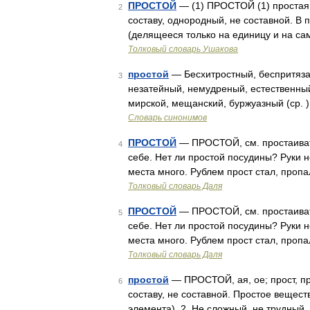
ПРОСТОЙ
— (1) ПРОСТОЙ (1) простая, 
2
составу, однородный, не составной. В 
(делящееся только на единицу и на сам
Толковый словарь Ушакова
простой
— Бесхитростный, беспритяза
3
незатейный, немудреный, естественны
мирской, мещанский, буржуазный (ср. 
Словарь синонимов
ПРОСТОЙ
— ПРОСТОЙ, см. простаивать
4
себе. Нет ли простой посудины? Руки н
места много. Рублем прост стал, пропа
Толковый словарь Даля
ПРОСТОЙ
— ПРОСТОЙ, см. простаивать
5
себе. Нет ли простой посудины? Руки н
места много. Рублем прост стал, пропа
Толковый словарь Даля
простой
— ПРОСТОЙ, ая, ое; прост, пр
6
составу, не составной. Простое вещест
элемента). 2. Не сложный, не трудный