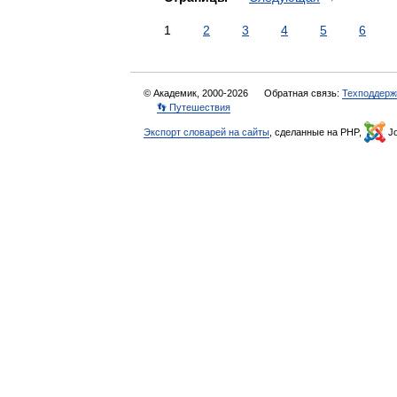
1
2
3
4
5
6
© Академик, 2000-2026
Обратная связь:
Техподдерж
👣 Путешествия
Экспорт словарей на сайты
, сделанные на PHP,
Jo