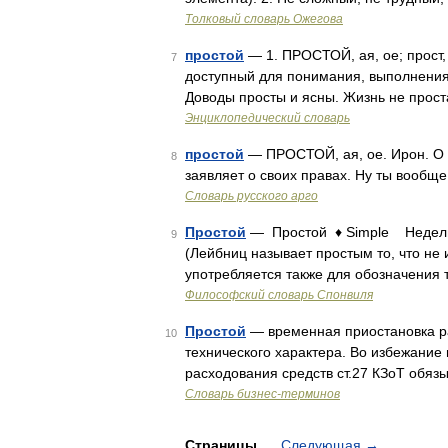
Толковый словарь Ожегова
простой
— 1. ПРОСТОЙ, ая, ое; прост,
7
доступный для понимания, выполнения, 
Доводы просты и ясны. Жизнь не прост
Энциклопедический словарь
простой
— ПРОСТОЙ, ая, ое. Ирон. О ч
8
заявляет о своих правах. Ну ты вообще
Словарь русского арго
Простой
— Простой ♦ Simple Недели
9
(Лейбниц называет простым то, что не
употребляется также для обозначения 
Философский словарь Спонвиля
Простой
— временная приостановка р
10
технического характера. Во избежание
расходования средств ст.27 КЗоТ обяз
Словарь бизнес-терминов
Страницы
Следующая
→