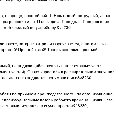
 а, о; проще; простейший. 1. Несложный, нетрудный, легко
разрешения и т.п. П ая задача. П ое дело. П ое решение.
а. // Несложный по устройству,&#8230; …
еловеке, который хитрит, изворачивается, а потом нагло
 простой! Простой такой! Теперь все такие простые! …
мый, не поддающийся разъятию на составные части
 имеет частей). Слово «простой» в расширительном значении
того, что легко поддается пониманию или&#8230; …
аботы по причинам производственного или организационно
 непроизводительных потерь рабочего времени и излишнего
ывает администрацию в случае простоя&#8230; …